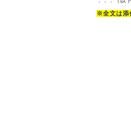
．．．（以
※全文は添