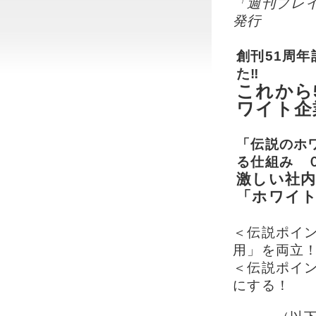
「週刊プレイ
発行
創刊51周
た‼
これから
ワイト企
「伝説のホ
る仕組み 
激しい社
「ホワイ
＜伝説ポイ
用」を両立
＜伝説ポイン
にする！