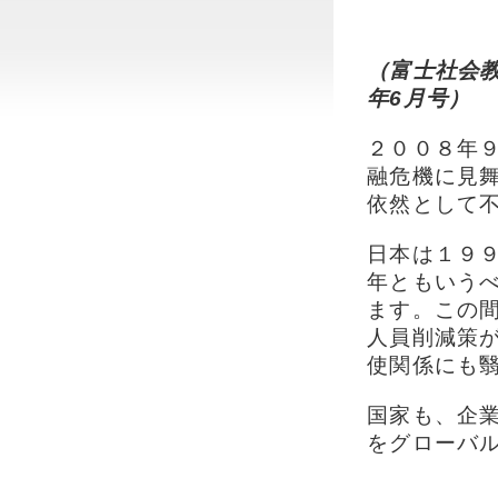
（富士社会教
年6月号）
２００８年
融危機に見
依然として
日本は１９
年ともいう
ます。この
人員削減策
使関係にも
国家も、企
をグローバ