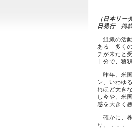
（
日本リーダ
日発行
掲
組織の活動
ある。多く
チが来たと
十分で、狼
昨年、米国
ン、いわゆ
れほど大き
し今や、米
感を大きく
確かに、株
り、．．．